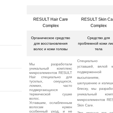
RESULT Hair Care
RESULT Skin Ca
Complex
Complex
Органическое средство
Средство для
для восстановления
проблемной кожи ли
волос и кожи головы
тела
Специально 
Мы разработали
уставшей, вялой к
уникальный комплекс
подверженной
микроэлементов RESULT
Hair специально для
высыпаниям,
тусклых, секущихся,
шелушению и излиш
ломких, часто
блеску, мы разрабо
подвергающихся
термической сушке
уникальный комп
волос.
микроэлементов RE
Уставшим, ослабленным
Skin Care.
волосам нужен
особенный уход, и не
Это именно тот со