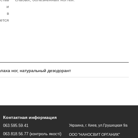
 и
, в
ется
апаха ног
,
натуральный дезодорант
Контактная информация
063.595.59.41
Украина, г. Киев, ул.Грушецкая 9а
063.818.56.77 (контроль якості)
ООО "НАНОСВИТ ОРГАНИК"