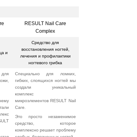
re
RESULT Nail Care
Complex
Средство для
восстановления ногтей,
ца и
лечения и профилактики
ногтевого грибка
для
Специально для ломких,
ожи,
гибких, слоящихся ногтей мы
создали уникальный
комплекс
нему
микроэлементов
RESULT Nail
тали
Care.
лекс
Это просто незаменимое
SULT
средство, которое
комплексно решает проблему
став
слабых, болезненных ногтей.