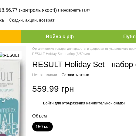
18.56.77 (контроль якості)
Перезвонить вам?
ка
Скидки, акции, возврат
Война с рф
Публ
Органические товары для красоты и здоровья от украинского про
RESULT Holiday Set - набор (3*50 мл)
RESULT Holiday Set - набор 
Нет в наличии
Оставить отзыв
559.99 грн
Войти
для отображения накопительной скидки
%
Объем
150 мл