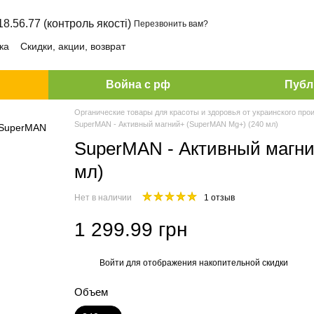
18.56.77 (контроль якості)
Перезвонить вам?
ка
Скидки, акции, возврат
Война с рф
Публ
Органические товары для красоты и здоровья от украинского про
SuperMAN - Активный магний+ (SuperMAN Mg+) (240 мл)
SuperMAN - Активный магни
мл)
Нет в наличии
1 отзыв
1 299.99 грн
Войти
для отображения накопительной скидки
%
Объем