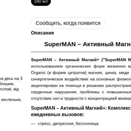
240 мл
Сообщить, когда появится
Описание
SuperMAN – Активный Магн
SuperMAN – Активный Магний+ ("SuperMAN M
использованием органических форм жизненно ва
Organic (в форме цитратов) магния, цинка, меди
ув десь на 3
синергетическое воздействие на основные физио
ійнішим,
акцентирован на помощи в решении распространё
олові, від
сердечные нарушения, проблемы с повышенным
отсутствие сил и трудности с концентрацией внима
 кисленька,
SuperMAN – Активный Магний+: Комплекс
ежедневных вызовов:
стресс, депрессия, бессонница