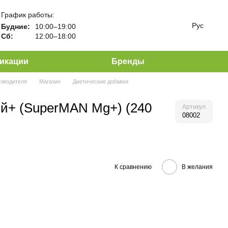
График работы:
Рус
Будние:
10:00–19:00
Сб:
12:00–18:00
икации
Бренды
изводителя
Магазин
Диетические добавки
й+ (SuperMAN Mg+) (240
Артикул
08002
К сравнению
В желания