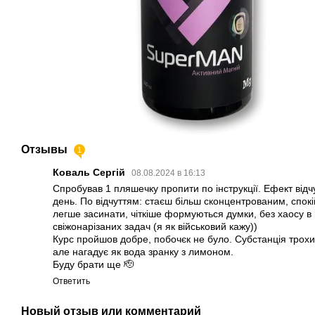
Отзывы
1
Коваль Сергій
08.08.2024 в 16:13
Спробував 1 пляшечку пропити по інструкції. Ефект відч
день. По відчуттям: стаєш більш сконцентрованим, спок
легше засинати, чіткіше формуються думки, без хаосу в г
свіжонарізаних задач (я як військовий кажу))
Курс пройшов добре, побочєк не було. Субстанція трохи
але нагадує як вода зранку з лимоном.
Буду брати ще 🫡
Ответить
Новый отзыв или комментарий