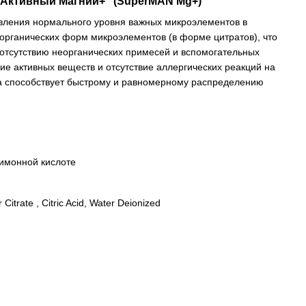
ктивный Магний+” (SuperMAN Mg+)
овления нормального уровня важных микроэлементов в
органических форм микроэлементов (в форме цитратов), что
 отсутствию неорганических примесей и вспомогательных
е активных веществ и отсутствие аллергических реакций на
а способствует быстрому и равномерному распределению
лимонной кислоте
r Citrate
, Citric Acid, Water Deionized