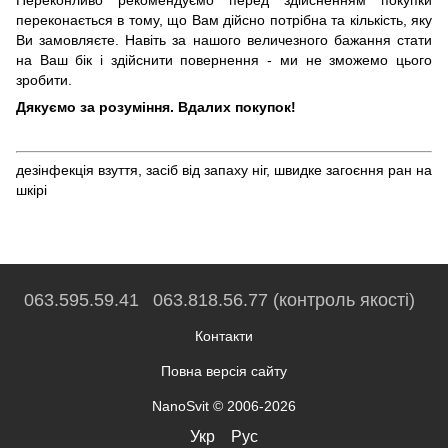
переконається в тому, що Вам дійсно потрібна та кількість, яку
Ви замовляєте. Навіть за нашого величезного бажання стати
на Ваш бік і здійснити повернення - ми не зможемо цього
зробити.
Дякуємо за розуміння. Вдалих покупок!
дезінфекція взуття
,
засіб від запаху ніг
,
швидке загоєння ран на
шкірі
063.595.59.41
063.818.56.77 (контроль якості)
Контакти
Повна версія сайту
NanoSvit © 2006-2026
Укр
Рус