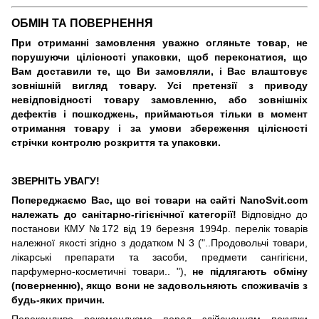
ОБМІН ТА ПОВЕРНЕННЯ
При отриманні замовлення уважно огляньте товар, не
порушуючи цілісності упаковки, щоб переконатися, що
Вам доставили те, що Ви замовляли, і Вас влаштовує
зовнішній вигляд товару. Усі претензії з приводу
невідповідності товару замовленню, або зовнішніх
дефектів і пошкоджень, приймаються тільки в момент
отримання товару і за умови збереження цілісності
стрічки контролю розкриття та упаковки.
ЗВЕРНІТЬ УВАГУ!
Попереджаємо Вас, що всі товари на сайті NanoSvit.com
належать до санітарно-гігієнічної категорії!
Відповідно до
постанови КМУ №172 від 19 березня 1994р. перелік товарів
належної якості згідно з додатком N 3 ("..Продовольчі товари,
лікарські препарати та засоби, предмети сангігієни,
парфумерно-косметичні товари.. "),
не підлягають обміну
(поверненню), якщо вони не задовольняють споживачів з
будь-яких причин.
Переконливо рекомендуємо перед здійсненням покупки