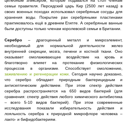
целебным эликсиром, которые подавался на стол членам
семьи правителя. Персидский царь Кир (2500 лет назад) в
своих военных походах использовал серебряные сосуды для
хранения воды. Покрытие ран серебряными пластинами
практиковалось ещё в древнем Египте. А серебряные ванные
были доступны только членам королевской семьи в Британии.
Серебро
– драгоценный металл и микроэлемент,
необходимый для нормальной деятельности желез
внутренней секреции, мозга, печени и костной ткани. Оно
оказывает омолаживающее воздействие на кровь и
благотворно влияет на протекание физиологических
процессов в организме. Способствует омоложению,
заживлению и регенерации кожи
. Сегодня научно доказано,
что серебро обладает природным бактерицидным и
антисептическим действием. При этом спектр действия
серебра распространяется на 650 видов бактерий (для
сравнения: спектр действия любого химического антибиотика
– всего 5-10 видов бактерий). При этом современные
исследования показали избирательность действия и
лояльность серебра к природной микрофлоре человека –
лакто- и бифидобактериям.