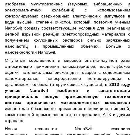
изобретен мультирезонанс (звуковых, вибрационных и
электромагнитных колебаний) с использованием
контролируемых сверхмощных электрических импульсов в
воде высшей степени очистки, который позволил ученым
NanoSvit создать соответствующие условия для реализации
цепной взрывной реакции электропроводных материалов с
получением коллоидных растворов сильно заряженных
наночастиц в промышленных объемах.
Больше о
нанотехнологии NanoSvit.
С учетом собственной и мировой опытно-научной базы
относительно применения наноматериалов, после глубокой
оценки потенциальных рисков для товаров с содержанием
наноматериалов, непосредственно контактирующих с
организмом человека (и других живых существ),
в 2013 году
ученые NanoSvit изобрели и запатентовали
принципиально новую промышленную технологию
синтеза органических микроэлементных комплексов
именно для безопасного применения в медицине, пищевой,
косметической промышленности, ветеринарии, АПК и других
отраслях.
Новая технология NanoSvit позволила
производить органические комплексы серебра (цитрат