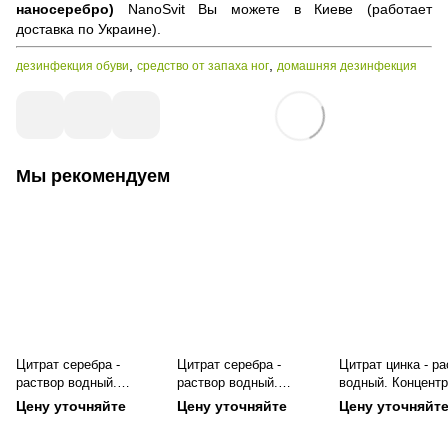
наносеребро)
NanoSvit Вы можете в Киеве (работает
доставка по Украине).
,
,
дезинфекция обуви
средство от запаха ног
домашняя дезинфекция
Мы рекомендуем
Цитрат серебра -
Цитрат серебра -
Цитрат цинка - ра
раствор водный.
раствор водный.
водный. Концентр
Концентрат (1 л)
Концентрат (1 л)
л)
Цену уточняйте
Цену уточняйте
Цену уточняйт