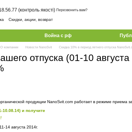
18.56.77 (контроль якості)
Перезвонить вам?
ка
Скидки, акции, возврат
Война с рф
Публ
О компании
Новости NanoSvit
Скидка 10% в период летнего отпуска NanoSvit.
шего отпуска (01-10 августа 
%
органической продукции NanoSvit.com работает в режиме приема з
-10.08.14) и получите
!
1-14 августа 2014г.