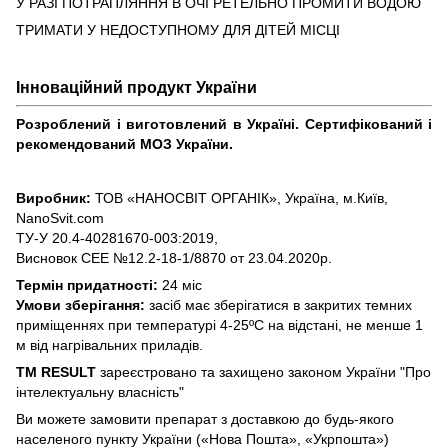
У РАЗІ ПОТРАПЛЯННЯ В ОЧІ РЕТЕЛЬНО ПРОМИТИ ВОДОЮ
ТРИМАТИ У НЕДОСТУПНОМУ ДЛЯ ДІТЕЙ МІСЦІ
Інноваційний продукт України
Розроблений і виготовлений в Україні. Сертифікований і
рекомендований МОЗ України.
Виробник:
ТОВ «НАНОСВІТ ОРГАНІК», Україна, м.Київ,
NanoSvit.com
ТУ-У 20.4-40281670-003:2019,
Висновок СЕЕ №12.2-18-1/8870 от 23.04.2020р.
Термін придатності:
24 міс
Умови зберігання:
засіб має зберігатися в закритих темних
приміщеннях при температурі 4-25ºС на відстані, не менше 1
м від нагрівальних приладів.
TM RESULT
зареєстровано та захищено законом України "Про
інтелектуальну власність"
Ви можете замовити препарат з доставкою до будь-якого
населеного пункту України («Нова Пошта», «Укрпошта»)