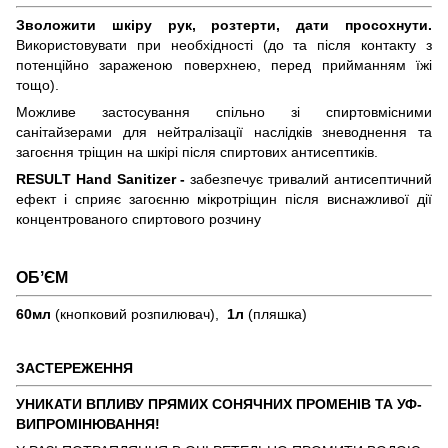
Зволожити шкіру рук, розтерти, дати просохнути.
Використовувати при необхідності (до та після контакту з
потенційно зараженою поверхнею, перед прийманням їжі
тощо).
Можливе застосування спільно зі спиртовмісними
санітайзерами для нейтралізації наслідків зневоднення та
загоєння тріщин на шкірі після спиртових антисептиків.
RESULT Hand Sanitizer -
забезпечує тривалий антисептичний
ефект і сприяє загоєнню мікротріщин після виснажливої дії
концентрованого спиртового розчину
ОБʼЄМ
60мл
(кнопковий розпилювач),
1л
(пляшка)
ЗАСТЕРЕЖЕННЯ
УНИКАТИ ВПЛИВУ ПРЯМИХ СОНЯЧНИХ ПРОМЕНІВ ТА УФ-
ВИПРОМІНЮВАННЯ!