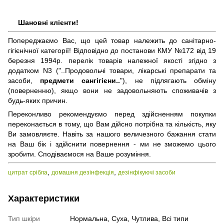
Шановні клієнти!
Попереджаємо Вас, що цей товар належить до санітарно-
гігієнічної категорії! Відповідно до постанови КМУ №172 від 19
березня 1994р. перелік товарів належної якості згідно з
додатком N3 ("..Продовольчі товари, лікарські препарати та
засоби,
предмети сангігієни..
"), не підлягають обміну
(поверненню), якщо вони не задовольняють споживачів з
будь-яких причин.
Переконливо рекомендуємо перед здійсненням покупки
переконається в тому, що Вам дійсно потрібна та кількість, яку
Ви замовляєте. Навіть за нашого величезного бажання стати
на Ваш бік і здійснити повернення - ми не зможемо цього
зробити. Сподіваємося на Ваше розуміння.
,
,
цитрат срібла
домашня дезінфекція
дезінфікуючі засоби
Характеристики
Тип шкіри
Нормальна, Суха, Чутлива, Всі типи