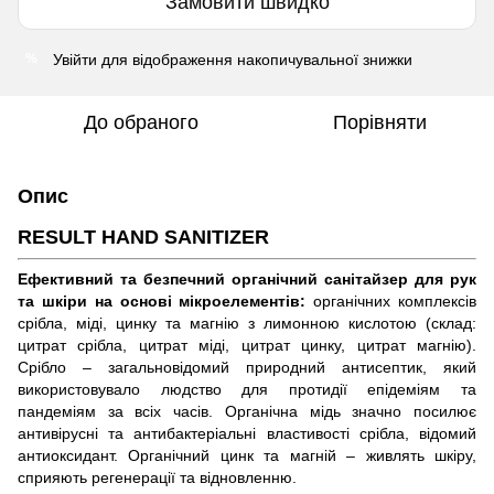
Замовити швидко
Увійти
для відображення накопичувальної знижки
%
До обраного
Порівняти
Опис
RESULT HAND SANITIZER
Ефективний та безпечний органічний санітайзер для рук
та шкіри на основі мікроелементів:
органічних комплексів
срібла, міді, цинку та магнію з лимонною кислотою (склад:
цитрат срібла, цитрат міді, цитрат цинку, цитрат магнію).
Срібло – загальновідомий природний антисептик, який
використовувало людство для протидії епідеміям та
пандеміям за всіх часів. Органічна мідь значно посилює
антивірусні та антибактеріальні властивості срібла, відомий
антиоксидант. Органічний цинк та магній – живлять шкіру,
сприяють регенерації та відновленню.