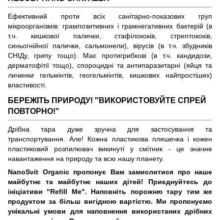
Ефективний проти всіх санітарно-показових груп
мікроорганізмів: грампозитивних і грамнегативних бактерій (в
т.ч. кишкової палички, стафілококів, стрептококів,
синьогнійної палички, сальмонели), вірусів (в т.ч. збудників
СНІДу, грипу тощо). Має протигрибкові (в т.ч. кандидози,
дерматофітії тощо), спороцидні та антипаразитарні (яйця та
личинки гельмінтів, геогельмінтів, кишкових найпростіших)
властивості.
БЕРЕЖІТЬ ПРИРОДУ! "ВИКОРИСТОВУЙТЕ СПРЕЙ
ПОВТОРНО!"
Дрібна тара дуже зручна для застосування та
транспортування. Але! Кожна пластикова пляшечка і кожен
пластиковий розпилювач викинуті у смітник - це значне
навантаження на природу та всю нашу планету.
NanoSvit Organic пропонує Вам замислитися про наше
майбутнє та майбутнє наших дітей! Приєднуйтесь до
ініціативи "Refill Me". Наповніть порожню тару тим же
продуктом за більш вигідною вартістю. Ми пропонуємо
унікальні умови для наповнення використаних дрібних