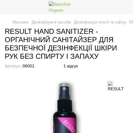
Магазин
Дезінфікуючі засоби
Дезінфекція оселі та офісу
R
RESULT HAND SANITIZER -
ОРГАНІЧНИЙ САНІТАЙЗЕР ДЛЯ
БЕЗПЕЧНОЇ ДЕЗІНФЕКЦІЇ ШКІРИ
РУК БЕЗ СПИРТУ І ЗАПАХУ
Артикул:
06001
1 відгук