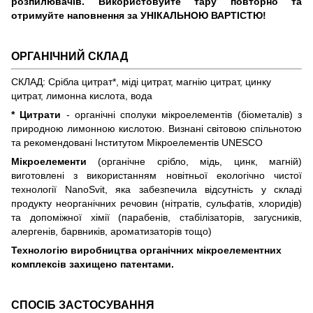
розпилювачів. Використовуйте тару повторно та
отримуйте наповнення за УНІКАЛЬНОЮ ВАРТІСТЮ!
ОРГАНІЧНИЙ СКЛАД
СКЛАД: Срібла цитрат*, міді цитрат, магнію цитрат, цинку
цитрат, лимонна кислота, вода
* Цитрати
- органічні сполуки мікроелементів (біометалів) з
природною лимонною кислотою. Визнані світовою спільнотою
та рекомендовані Інститутом Мікроелементів UNESCO
Мікроелементи
(органічне срібло, мідь, цинк, магній)
виготовлені з використанням новітньої екологічно чистої
технології NanoSvit, яка забезпечила відсутність у складі
продукту неорганічних речовин (нітратів, сульфатів, хлоридів)
та допоміжної хімії (парабенів, стабілізаторів, загусників,
алергенів, барвників, ароматизаторів тощо)
Технологію виробництва органічних мікроелементних
комплексів захищено патентами.
СПОСІБ ЗАСТОСУВАННЯ