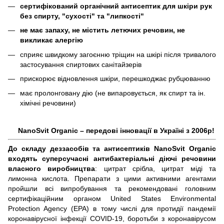
сертифікований органічний антисептик для шкіри рук
без спирту, "сухості" та "липкості"
не має запаху, не містить летючих речовин, не
викликає алергію
сприяє швидкому загоєнню тріщин на шкірі після тривалого
застосування спиртових санітайзерів
прискорює відновлення шкіри, перешкоджає рубцюванню
має пролонговану дію (не випаровується, як спирт та ін.
хімічні речовини)
NanoSvit Organic – передові інновації в Україні з 2006р!
До складу деззасобів та антисептиків NanoSvit Organic
входять суперсучасні антибактеріальні діючі речовини
власного виробництва
: цитрат срібла, цитрат міді та
лимонна кислота. Препарати з цими активними агентами
пройшли всі випробування та рекомендовані головним
сертифікаційним органом United States Environmental
Protection Agency (EPA) в тому числі для протидії пандемії
коронавірусної інфекції COVID-19, боротьби з коронавірусом