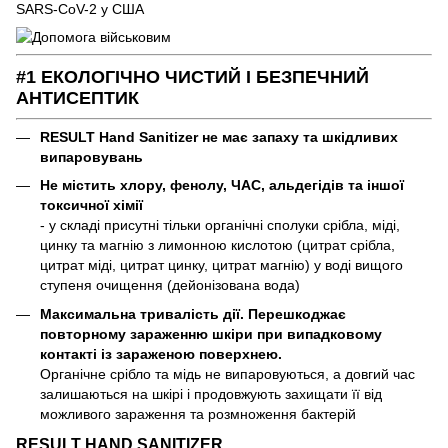
SARS-CoV-2 у США
#1 ЕКОЛОГІЧНО ЧИСТИЙ І БЕЗПЕЧНИЙ
АНТИСЕПТИК
RESULT Hand Sanitizer не має запаху та шкідливих
випаровувань
Не містить хлору, фенолу, ЧАС, альдегідів та іншої
токсичної хімії
- у складі присутні тільки органічні сполуки срібла, міді,
цинку та магнію з лимонною кислотою (цитрат срібла,
цитрат міді, цитрат цинку, цитрат магнію) у воді вищого
ступеня очищення (дейонізована вода)
Максимальна тривалість дії. Перешкоджає
повторному зараженню шкіри при випадковому
контакті із зараженою поверхнею.
Органічне срібло та мідь не випаровуються, а довгий час
залишаються на шкірі і продовжують захищати її від
можливого зараження та розмноження бактерій
RESULT HAND SANITIZER